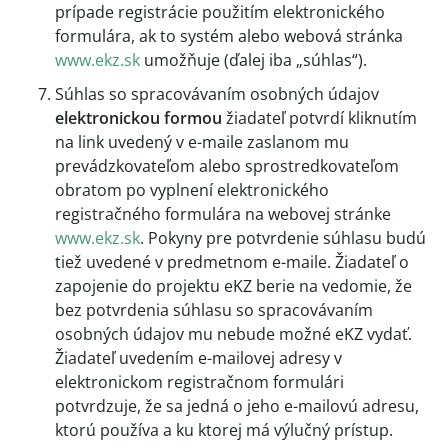
prípade registrácie použitím elektronického
formulára, ak to systém alebo webová stránka
www.ekz.sk
umožňuje (ďalej iba „súhlas“).
Súhlas so spracovávaním osobných údajov
elektronickou formou
žiadateľ potvrdí kliknutím
na link uvedený v e-maile zaslanom mu
prevádzkovateľom alebo sprostredkovateľom
obratom po vyplnení elektronického
registračného formulára na webovej stránke
www.ekz.sk
. Pokyny pre potvrdenie súhlasu budú
tiež uvedené v predmetnom e-maile. Žiadateľ o
zapojenie do projektu eKZ berie na vedomie, že
bez potvrdenia súhlasu so spracovávaním
osobných údajov mu nebude možné eKZ vydať.
Žiadateľ uvedením e-mailovej adresy v
elektronickom registračnom formulári
potvrdzuje, že sa jedná o jeho e-mailovú adresu,
ktorú používa a ku ktorej má výlučný prístup.