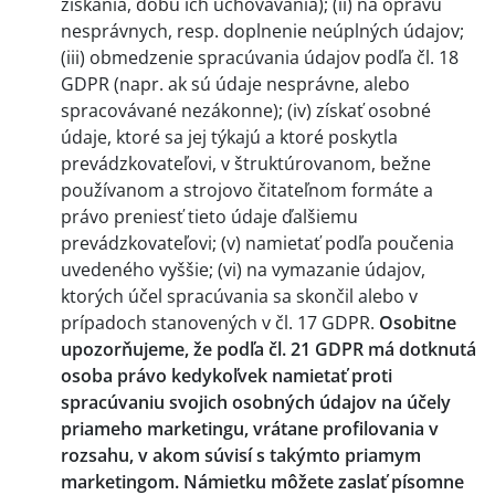
získania, dobu ich uchovávania); (ii) na opravu
nesprávnych, resp. doplnenie neúplných údajov;
(iii) obmedzenie spracúvania údajov podľa čl. 18
GDPR (napr. ak sú údaje nesprávne, alebo
spracovávané nezákonne); (iv) získať osobné
údaje, ktoré sa jej týkajú a ktoré poskytla
prevádzkovateľovi, v štruktúrovanom, bežne
používanom a strojovo čitateľnom formáte a
právo preniesť tieto údaje ďalšiemu
prevádzkovateľovi; (v) namietať podľa poučenia
uvedeného vyššie; (vi) na vymazanie údajov,
ktorých účel spracúvania sa skončil alebo v
prípadoch stanovených v čl. 17 GDPR.
Osobitne
upozorňujeme, že podľa čl. 21 GDPR má dotknutá
osoba právo kedykoľvek namietať proti
spracúvaniu svojich osobných údajov na účely
priameho marketingu, vrátane profilovania v
rozsahu, v akom súvisí s takýmto priamym
marketingom. Námietku môžete zaslať písomne