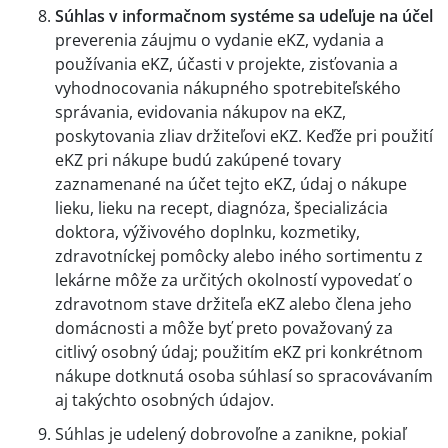
Súhlas v informačnom systéme sa udeľuje na účel
preverenia záujmu o vydanie eKZ, vydania a
používania eKZ, účasti v projekte, zisťovania a
vyhodnocovania nákupného spotrebiteľského
správania, evidovania nákupov na eKZ,
poskytovania zliav držiteľovi eKZ. Keďže pri použití
eKZ pri nákupe budú zakúpené tovary
zaznamenané na účet tejto eKZ, údaj o nákupe
lieku, lieku na recept, diagnóza, špecializácia
doktora, výživového doplnku, kozmetiky,
zdravotníckej pomôcky alebo iného sortimentu z
lekárne môže za určitých okolností vypovedať o
zdravotnom stave držiteľa eKZ alebo člena jeho
domácnosti a môže byť preto považovaný za
citlivý osobný údaj; použitím eKZ pri konkrétnom
nákupe dotknutá osoba súhlasí so spracovávaním
aj takýchto osobných údajov.
Súhlas je udelený dobrovoľne a zanikne, pokiaľ