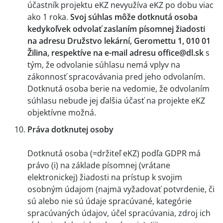
účastník projektu eKZ nevyužíva eKZ po dobu viac
ako 1 roka.
Svoj súhlas môže dotknutá osoba
kedykoľvek odvolať zaslaním písomnej žiadosti
na adresu Družstvo lekární, Geromettu 1, 010 01
Žilina, respektíve na e-mail adresu office@dl.sk
s
tým, že odvolanie súhlasu nemá vplyv na
zákonnosť spracovávania pred jeho odvolaním.
Dotknutá osoba berie na vedomie, že odvolaním
súhlasu nebude jej ďalšia účasť na projekte eKZ
objektívne možná.
Práva dotknutej osoby
Dotknutá osoba (=držiteľ eKZ) podľa GDPR má
právo (i) na základe písomnej (vrátane
elektronickej) žiadosti na prístup k svojim
osobným údajom (najmä vyžadovať potvrdenie, či
sú alebo nie sú údaje spracúvané, kategórie
spracúvaných údajov, účel spracúvania, zdroj ich