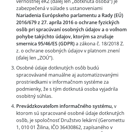
vernostnej eKZ (ďalej len „dotknutá osoba“) je
zabezpečená v súlade s ustanoveniami
Nariadenia Európskeho parlamentu a Rady (EÚ)
2016/679 z 27. apríla 2016 o ochrane fyzických
osôb pri spracúvaní osobných údajov a o voľnom
pohybe takýchto údajov, ktorým sa zrušuje
smernica 95/46/ES (GDPR)
a zákona č. 18/2018 Z.
z. o ochrane osobných údajov v platnom znení
(ďalej len „ZOÚ“).
Osobné údaje dotknutých osôb budú
spracovávané manuálne aj automatizovanými
prostriedkami v informačnom systéme za
podmienky, že s tým dotknutá osoba vyjadrila
osobitný súhlas.
Prevádzkovateľom informačného systému,
v
ktorom sú spracované osobné údaje dotknutých
osôb, je spoločnosť Družstvo lekární (Geromettu
1, 010 01 Žilina, IČO 36430862, zapísaného v