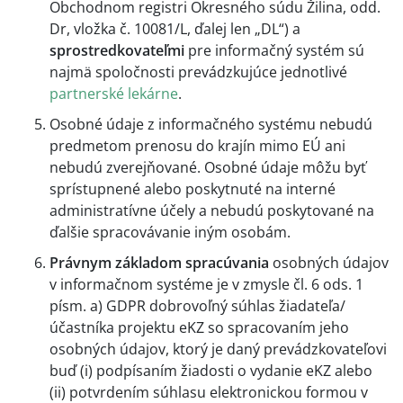
Obchodnom registri Okresného súdu Žilina, odd.
Dr, vložka č. 10081/L, ďalej len „DL“) a
sprostredkovateľmi
pre informačný systém sú
najmä spoločnosti prevádzkujúce jednotlivé
partnerské lekárne
.
Osobné údaje z informačného systému nebudú
predmetom prenosu do krajín mimo EÚ ani
nebudú zverejňované. Osobné údaje môžu byť
sprístupnené alebo poskytnuté na interné
administratívne účely a nebudú poskytované na
ďalšie spracovávanie iným osobám.
Právnym základom spracúvania
osobných údajov
v informačnom systéme je v zmysle čl. 6 ods. 1
písm. a) GDPR dobrovoľný súhlas žiadateľa/
účastníka projektu eKZ so spracovaním jeho
osobných údajov, ktorý je daný prevádzkovateľovi
buď (i) podpísaním žiadosti o vydanie eKZ alebo
(ii) potvrdením súhlasu elektronickou formou v